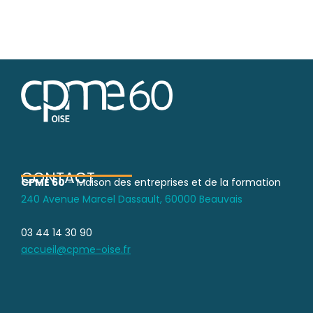
←
Article précédent
Article suivant
→
CONTACT
CPME 60
– Maison des entreprises et de la formation
240 Avenue Marcel Dassault, 60000 Beauvais
03 44 14 30 90
accueil@cpme-oise.fr