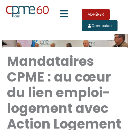
Aller
Menu
au
ADHÉRER
contenu
Connexion
Mandataires
CPME : au cœur
du lien emploi-
logement avec
Action Logement